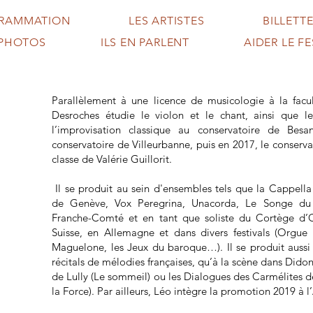
GRAMMATION
LES ARTISTES
BILLETTE
PHOTOS
ILS EN PARLENT
AIDER LE FE
Parallèlement à une licence de musicologie à la fac
Desroches étudie le violon et le chant, ainsi que le
l’improvisation classique au conservatoire de Besa
conservatoire de Villeurbanne, puis en 2017, le conserva
classe de Valérie Guillorit.
Il se produit au sein d'ensembles tels que la Cappella
de Genève, Vox Peregrina, Unacorda, Le Songe du
Franche-Comté et en tant que soliste du Cortège d’
Suisse, en Allemagne et dans divers festivals (Orgue 
Maguelone, les Jeux du baroque…). Il se produit aussi 
récitals de mélodies françaises, qu’à la scène dans Didon
de Lully (Le sommeil) ou les Dialogues des Carmélites d
la Force). Par ailleurs, Léo intègre la promotion 2019 à 