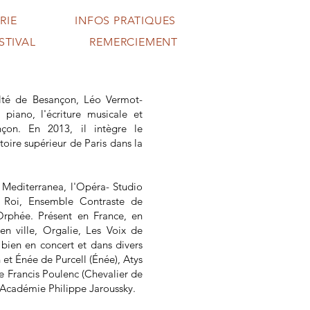
RIE
INFOS PRATIQUES
STIVAL
REMERCIEMENT
ulté de Besançon, Léo Vermot-
 piano, l'écriture musicale et
nçon. En 2013, il intègre le
toire supérieur de Paris dans la
 Mediterranea, l'Opéra- Studio
 Roi, Ensemble Contraste de
Orphée. Présent en France, en
en ville, Orgalie, Les Voix de
bien en concert et dans divers
 et Énée de Purcell (Énée), Atys
e Francis Poulenc (Chevalier de
l’Académie Philippe Jaroussky.