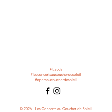
directeur artistique et musical : Cyril Diederich
directrice de production : Marie-Dominique Besson
06 62 36 78 47 - marie
dominiquebesson@gmail.com
attachée de production : Brigitte Roehrich
crédits photos : Alexandre Aubanel - Philippe Croayne
site internet : David Diederich
#lcacds
#lesconcertsaucoucherdesoleil
#operaaucoucherdesoleil
© 2026 - Les Concerts au Coucher de Soleil