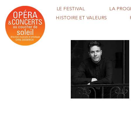
LE FESTIVAL
LA PRO
HISTOIRE ET VALEURS
Léo
Vermot-
Desroches